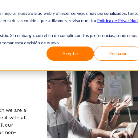
Clients Access
Suppliers
Employee 
a mejorar nuestro sitio web y ofrecer servicios más personalizados, tant
cerca de las cookies que utilizamos, revisa nuestra
Política de Privacidad
 Us
Solutions
Blog
Coverage Netwo
tio. Sin embargo, con el fin de cumplir con tus preferencias, tendremos
 a tomar esta decisión de nuevo.
Aceptar
Rechazar
ich we are a
it with all
ll our
or non-