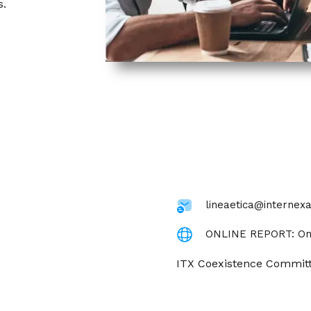
s.
lineaetica@internex
ONLINE REPORT: On
ITX Coexistence Committ