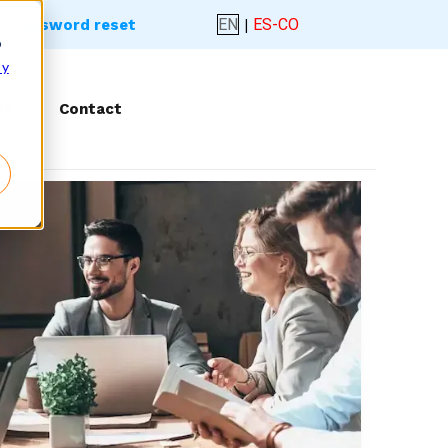
EN
|
ES-CO
- Password reset
o
 y
rk
Contact