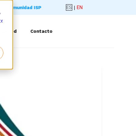
ES
|
EN
Comunidad ISP
o
 y
 de red
Contacto