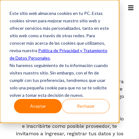
Este sitio web almacena cookies en tu PC. Estas
cookies sirven para mejorar nuestro sitio web y
ofrecer servicios más personalizados, tanto en este
sitio web como a través de otras redes. Para
Contáctanos
conocer más acerca de las cookies que utilizamos,
Ponte en
contacto
con
revisa nuestra
Política de Privacidad y Tratamiento
de Datos Personales
.
nosotros
No haremos seguimiento de tu información cuando
visites nuestro sitio. Sin embargo, con el fin de
¿Eres uno de nuestros clientes o quieres
cumplir con tus preferencias, tendremos que usar
saber más sobre nuestros servicios? Registra
solo una pequeña cookie para que no se te solicite
tus datos en el formulario adjunto, y uno de
volver a tomar esta decisión de nuevo.
nuestros especialistas se comunicará contigo
en el menor tiempo posible.
Aceptar
Rechazar
Si estás interesado en presentar tu portafolio
e inscribirte como posible proveedor, te
invitamos a ingresar, registrar tus datos y los