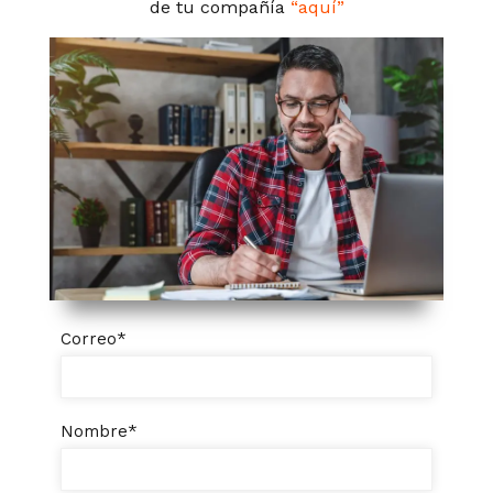
de tu compañía
“aquí”
Correo
*
Nombre
*