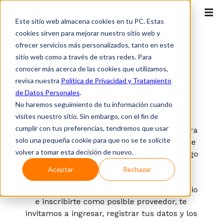
Este sitio web almacena cookies en tu PC. Estas
cookies sirven para mejorar nuestro sitio web y
ofrecer servicios más personalizados, tanto en este
sitio web como a través de otras redes. Para
Contáctanos
conocer más acerca de las cookies que utilizamos,
Ponte en
contacto
con
revisa nuestra
Política de Privacidad y Tratamiento
de Datos Personales
.
nosotros
No haremos seguimiento de tu información cuando
visites nuestro sitio. Sin embargo, con el fin de
¿Eres uno de nuestros clientes o quieres
cumplir con tus preferencias, tendremos que usar
saber más sobre nuestros servicios? Registra
solo una pequeña cookie para que no se te solicite
tus datos en el formulario adjunto, y uno de
volver a tomar esta decisión de nuevo.
nuestros especialistas se comunicará contigo
en el menor tiempo posible.
Aceptar
Rechazar
Si estás interesado en presentar tu portafolio
e inscribirte como posible proveedor, te
invitamos a ingresar, registrar tus datos y los