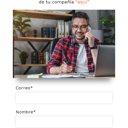
de tu compañía
“aquí”
Correo
*
Nombre
*