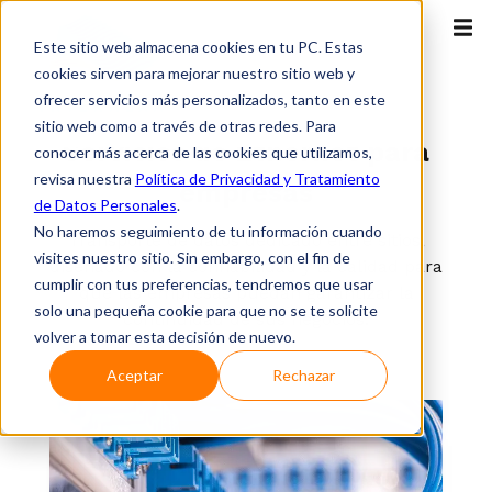
Este sitio web almacena cookies en tu PC. Estas
cookies sirven para mejorar nuestro sitio web y
ofrecer servicios más personalizados, tanto en este
Empresas y Gobiernos
sitio web como a través de otras redes. Para
Servicios de Ethernet para
conocer más acerca de las cookies que utilizamos,
revisa nuestra
Política de Privacidad y Tratamiento
empresas
de Datos Personales
.
No haremos seguimiento de tu información cuando
Transporte de datos dedicado entre sitios,
visites nuestro sitio. Sin embargo, con el fin de
diseñado con la confiabilidad y la calidad para
cumplir con tus preferencias, tendremos que usar
que las empresas puedan garantizar la
solo una pequeña cookie para que no se te solicite
continuidad de sus negocios.
volver a tomar esta decisión de nuevo.
Aceptar
Rechazar