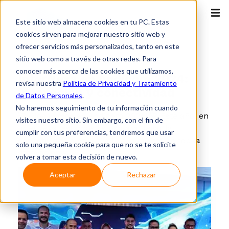
Este sitio web almacena cookies en tu PC. Estas
cookies sirven para mejorar nuestro sitio web y
ofrecer servicios más personalizados, tanto en este
Evento destacado
sitio web como a través de otras redes. Para
conocer más acerca de las cookies que utilizamos,
InterNexa en Andicom 2024:
revisa nuestra
Política de Privacidad y Tratamiento
innovación y conectividad
de Datos Personales
.
No haremos seguimiento de tu información cuando
🚀 ¡Nos vemos en Andicom 2024! 🚀 Este año, en
visites nuestro sitio. Sin embargo, con el fin de
InterNexa, estamos listos para llevar la
cumplir con tus preferencias, tendremos que usar
conectividad a otro nivel en el evento donde la
solo una pequeña cookie para que no se te solicite
Innovación y ...
volver a tomar esta decisión de nuevo.
Aceptar
Rechazar