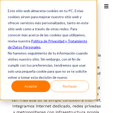
Este sitio web almacena cookies en tu PC. Estas
cookies sirven para mejorar nuestro sitio web y
ofrecer servicios más personalizados, tanto en este
Gobierno
sitio web como a través de otras redes. Para
Conectividad e Internet
conocer más acerca de las cookies que utilizamos,
revisa nuestra
Política de Privacidad y Tratamiento
dedicado para
Gobierno
de Datos Personales
.
No haremos seguimiento de tu información cuando
Las entidades gubernamentales de Colombia
visites nuestro sitio. Sin embargo, con el fin de
y Perú requieren más que conectividad
cumplir con tus preferencias, tendremos que usar
básica: necesitan infraestructura digital que
solo una pequeña cookie para que no se te solicite
garantice soberanía, seguridad y continuidad
volver a tomar esta decisión de nuevo.
operativa 24/7.
Aceptar
Rechazar
Con +25 años especializados en conectividad
gubernamental, diseñamos soluciones que
van más allá de la simple conexión a internet.
Integramos internet dedicado, redes privadas
y metropolitanas con infraestructura propia,